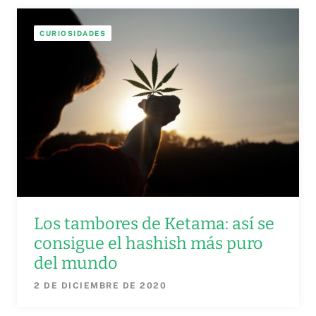
CURIOSIDADES
Los tambores de Ketama: así se
consigue el hashish más puro
del mundo
2 DE DICIEMBRE DE 2020