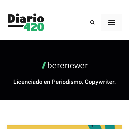
Saltar
al
Men
contenido
berenewer
Licenciado en Periodismo, Copywriter.