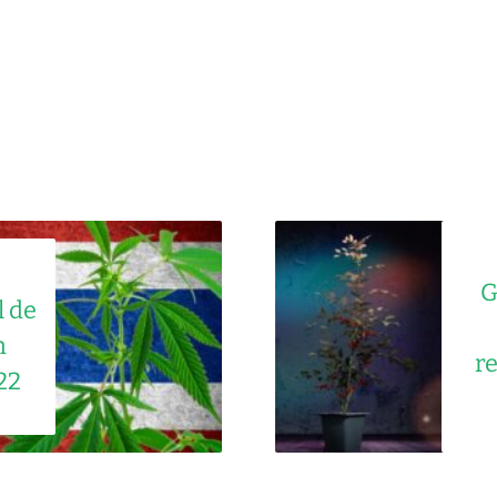
G
l de
n
r
22