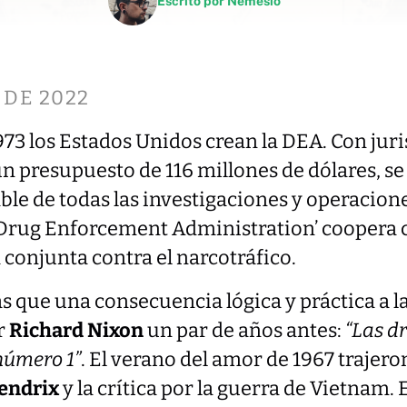
Escrito por
Nemesio
 DE 2022
973 los Estados Unidos crean la DEA. Con juri
 un presupuesto de 116 millones de dólares, se
le de todas las investigaciones y operacion
 ‘Drug Enforcement Administration’ coopera 
a conjunta contra el narcotráfico.
 que una consecuencia lógica y práctica a l
r
Richard Nixon
un par de años antes:
“Las d
número 1”
. El verano del amor de 1967 trajer
endrix
y la crítica por la guerra de Vietnam. 