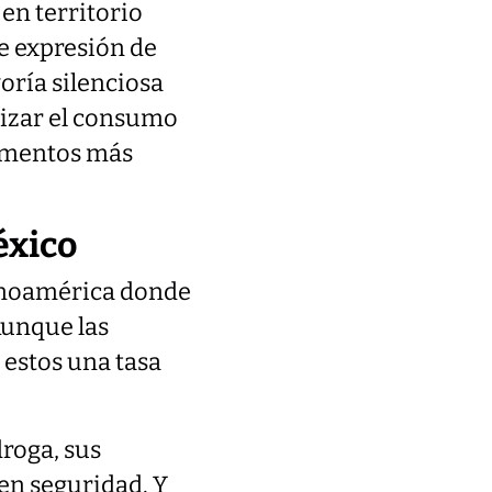
en territorio
 expresión de
yoría silenciosa
nizar el consumo
tamentos más
éxico
tinoamérica donde
Aunque las
 estos una tasa
roga, sus
en seguridad. Y