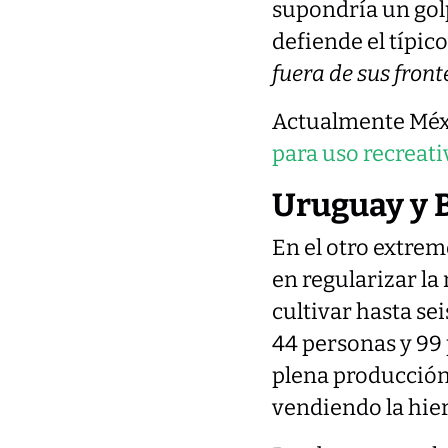
supondría un golp
defiende el típic
fuera de sus front
Actualmente Mé
para uso recreati
Uruguay y Bo
En el otro extre
en regularizar l
cultivar hasta se
44 personas y 99
plena producción 
vendiendo la hie