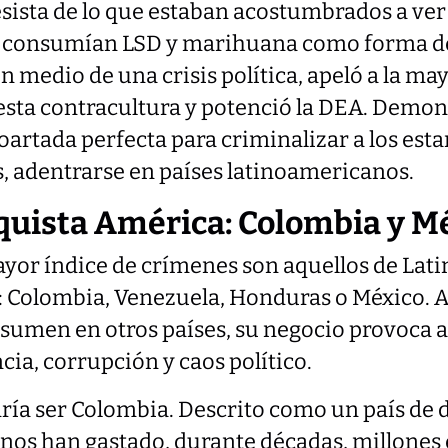
sista de lo que estaban acostumbrados a ver 
 consumían LSD y marihuana como forma de
en medio de una crisis política, apeló a la ma
esta contracultura y potenció la DEA. Demo
coartada perfecta para criminalizar a los es
s, adentrarse en países latinoamericanos.
quista América: Colombia y M
ayor índice de crímenes son aquellos de La
: Colombia, Venezuela, Honduras o México. 
sumen en otros países, su negocio provoca a
cia, corrupción y caos político.
ría ser Colombia. Descrito como un país de d
rnos han gastado, durante décadas, millones 