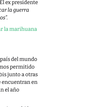
El ex presidente
car la guerra
os”.
zar la marihuana
 país del mundo
emos permitido
is junto a otras
e encuentran en
n el año