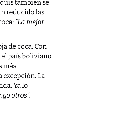
nquis también se
n reducido las
coca:
“La mejor
ja de coca. Con
 el país boliviano
es más
a excepción. La
ida. Ya lo
ngo otros”.