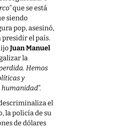
rco”
que se está
ue siendo
gura pop, asesinó,
presidir el país.
hijo
Juan Manuel
alizar la
y perdida. Hemos
íticas y
la humanidad”.
descriminaliza el
 la policía de su
ones de dólares