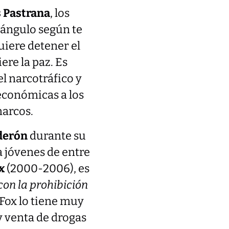
 Pastrana
, los
 ángulo según te
uiere detener el
ere la paz. Es
l narcotráfico y
 económicas a los
narcos.
lderón
durante su
 jóvenes de entre
x
(2000-2006), es
con la prohibición
Fox lo tiene muy
 y venta de drogas