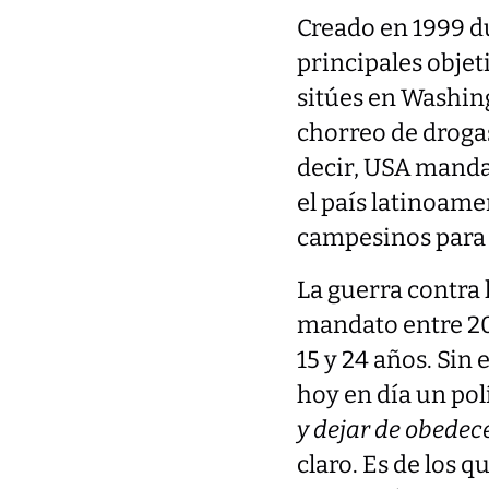
Creado en 1999 d
principales objet
sitúes en Washin
chorreo de drogas
decir, USA manda 
el país latinoame
campesinos para q
La guerra contra 
mandato entre 20
15 y 24 años. Sin
hoy en día un po
y dejar de obedec
claro. Es de los 