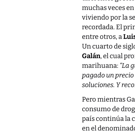
muchas veces en 
viviendo por la se
recordada. El pri
entre otros, a
Lui
Un cuarto de sigl
Galán
, el cual p
marihuana:
“
La g
pagado un precio 
soluciones. Y rec
Pero mientras Gal
consumo de drogas
país continúa la 
en el denomina