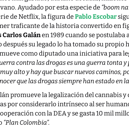
vano. Ayudado por esta especie de
“boom na
rie de Netflix, la figura de
Pablo Escobar
sig
mer traficante de la historia convertido en fi
s Carlos Galán
en 1989 cuando se postulaba a 
o después su legado lo ha tomado su propio 
romueve como diputado una iniciativa para leg
uerra contra las drogas es una guerra tonta 
muy alto y hay que buscar nuevos caminos, pol
onocer que las drogas siempre han estado en 
án promueve la legalización del cannabis y 
 por considerarlo intrínseco al ser humano,
cooperación con la DEA y se gasta 10 mil mill
do
“Plan Colombia”.