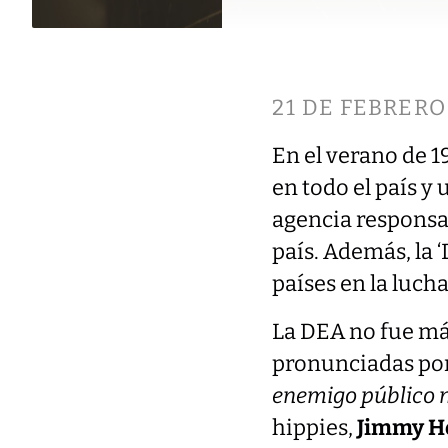
21 DE FEBRERO
En el verano de 1
en todo el país y
agencia responsab
país. Además, la
países en la luch
La DEA no fue más
pronunciadas po
enemigo público 
hippies,
Jimmy H