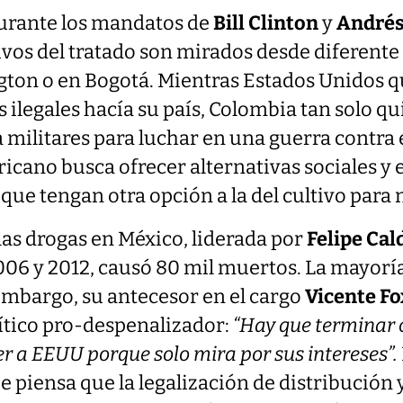
urante los mandatos de
Bill Clinton
y
Andrés
ivos del tratado son mirados desde diferente
gton o en Bogotá. Mientras Estados Unidos q
 ilegales hacía su país, Colombia tan solo qui
militares para luchar en una guerra contra e
ricano busca ofrecer alternativas sociales y
ue tengan otra opción a la del cultivo para 
las drogas en México, liderada por
Felipe Ca
06 y 2012, causó 80 mil muertos. La mayoría
 embargo, su antecesor en el cargo
Vicente Fo
lítico pro-despenalizador:
“
Hay que terminar 
er a EEUU porque solo mira por sus intereses”
.
que piensa que la legalización de distribución