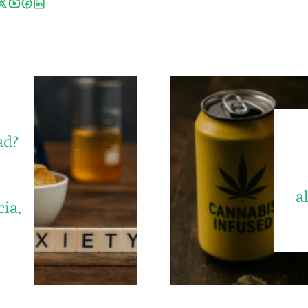
ad?
a
cia,