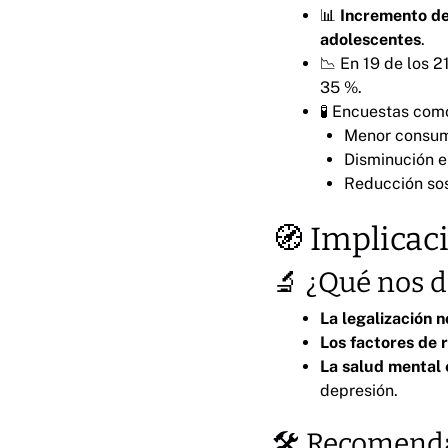
📊
Incremento de
adolescentes
.
📉 En 19 de los 2
35 %.
🧪 Encuestas co
Menor consumo
Disminución e
Reducción sos
🧭 Implicac
🔬 ¿Qué nos di
La legalización n
Los factores de 
La salud mental
depresión.
🛠️ Recomenda