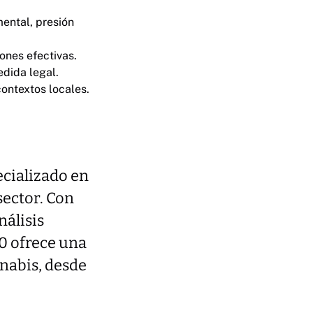
mental, presión
ones efectivas.
edida legal.
contextos locales.
ecializado en
sector. Con
nálisis
0 ofrece una
nnabis, desde