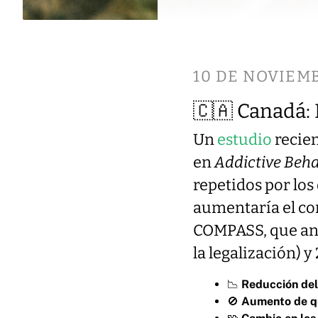
10 DE NOVIEM
🇨🇦 Canadá: 
Un
estudio
recie
en
Addictive Beha
repetidos por los
aumentaría el co
COMPASS, que ana
la legalización) 
📉
Reducción de
🚫
Aumento de q