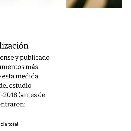
lización
iense y publicado
gumentos más
ue esta medida
del estudio
-2018 (antes de
ontraron:
cia total.