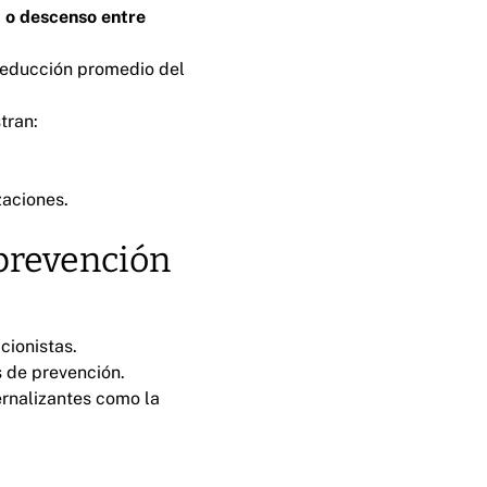
d o descenso entre
 reducción promedio del
tran:
aciones.
 prevención
cionistas.
s de prevención.
ernalizantes como la