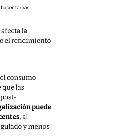
 hacer tareas.
afecta la
re el rendimiento
 del consumo
 que las
 post-
egalización puede
centes
, al
regulado y menos