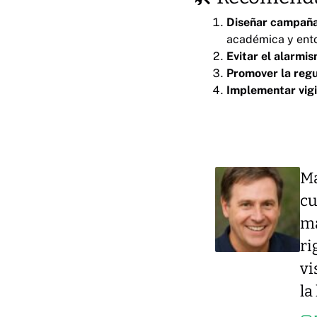
Diseñar campaña
académica y ento
Evitar el alarmis
Promover la regu
Implementar vigi
Ma
cu
má
ri
vi
la