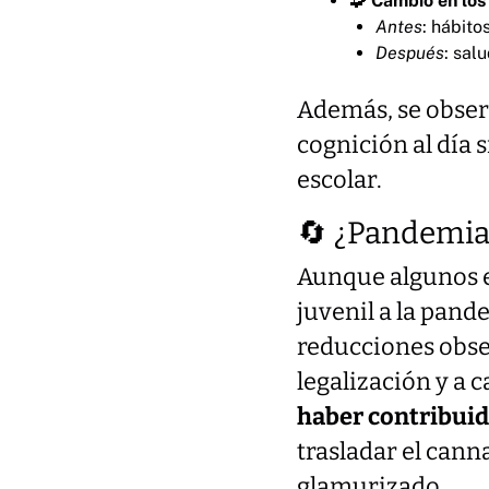
🧩
Cambio en los
Antes
: hábito
Después
: sal
Además, se obser
cognición al día 
escolar.
🔄 ¿Pandemia 
Aunque algunos e
juvenil a la pand
reducciones obse
legalización y a 
haber contribuid
trasladar el can
glamurizado.