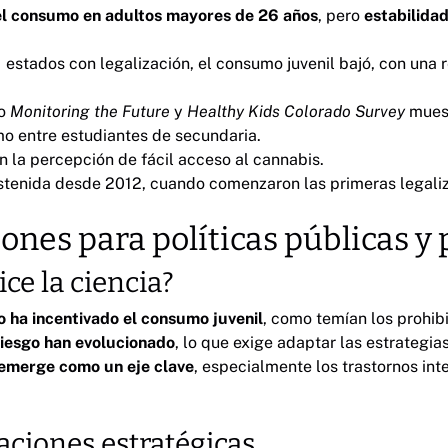
l consumo en adultos mayores de 26 años
, pero
estabilida
1 estados con legalización, el consumo juvenil bajó, con una
mo
Monitoring the Future
y
Healthy Kids Colorado Survey
mues
 entre estudiantes de secundaria.
n la percepción de fácil acceso al cannabis.
tenida desde 2012, cuando comenzaron las primeras legaliz
iones para políticas públicas y
ce la ciencia?
o ha incentivado el consumo juvenil
, como temían los prohibi
riesgo han evolucionado
, lo que exige adaptar las estrategia
 emerge como un eje clave
, especialmente los trastornos int
ciones estratégicas