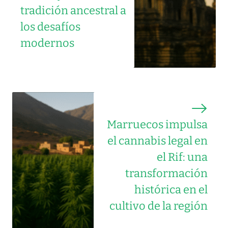
tradición ancestral a
los desafíos
modernos
Marruecos impulsa
el cannabis legal en
el Rif: una
transformación
histórica en el
cultivo de la región