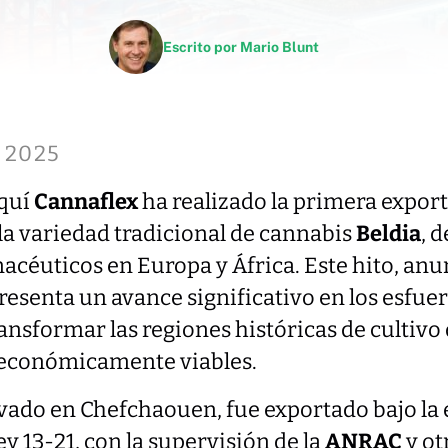
Escrito por
Mario Blunt
 2025
oquí
Cannaflex
ha realizado la primera expor
la variedad tradicional de cannabis
Beldia
, 
acéuticos en Europa y África. Este hito, anu
presenta un avance significativo en los esfue
nsformar las regiones históricas de cultivo
y económicamente viables.
ivado en Chefchaouen, fue exportado bajo la 
ey 13-21, con la supervisión de la
ANRAC
y ot