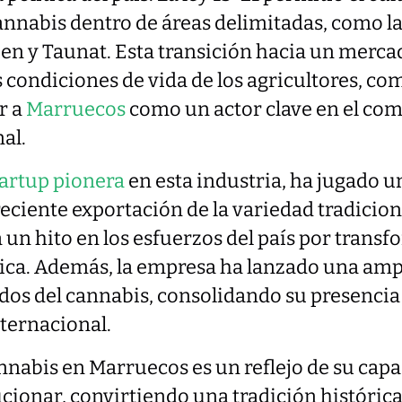
nnabis dentro de áreas delimitadas, como la
n y Taunat. Esta transición hacia un merca
 condiciones de vida de los agricultores, com
r a
Marruecos
como un actor clave en el com
al.
artup pionera
en esta industria, ha jugado u
reciente exportación de la variedad tradicio
 un hito en los esfuerzos del país por transf
ica. Además, la empresa ha lanzado una amp
os del cannabis, consolidando su presencia 
ternacional.
annabis en Marruecos es un reflejo de su cap
cionar, convirtiendo una tradición históric