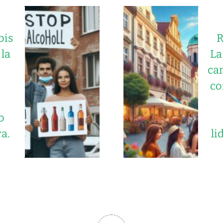
bis
R
 la
La
can
co
o
a.
li