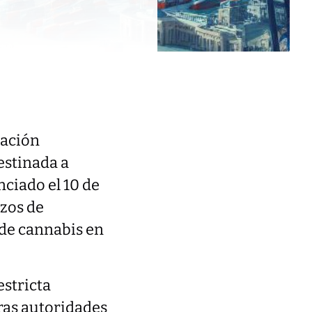
tación
destinada a
nciado el 10 de
rzos de
 de cannabis en
estricta
ras autoridades