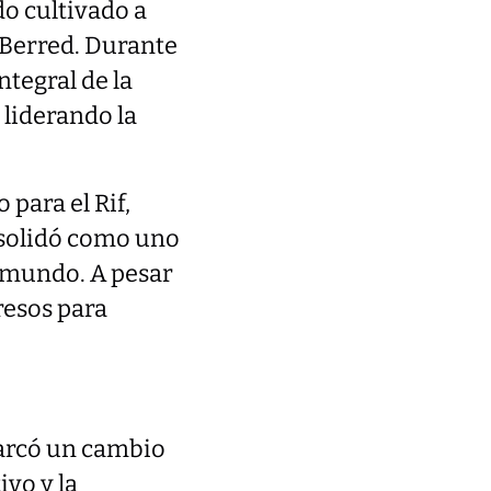
do cultivado a
 Berred. Durante
ntegral de la
 liderando la
 para el Rif,
nsolidó como uno
l mundo. A pesar
resos para
marcó un cambio
ivo y la