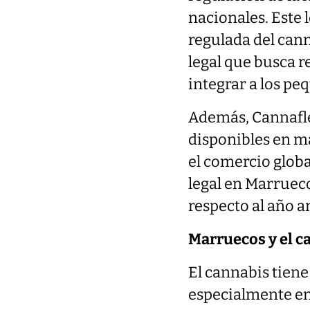
nacionales. Este 
regulada del can
legal que busca re
integrar a los pe
Además, Cannafle
disponibles en m
el comercio globa
legal en Marrueco
respecto al año a
Marruecos y el ca
El cannabis tien
especialmente en 