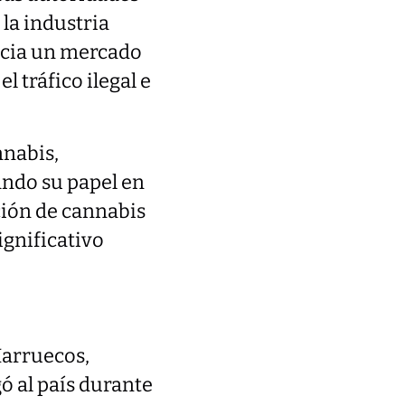
la industria
acia un mercado
l tráfico ilegal e
nnabis,
ando su papel en
ción de cannabis
ignificativo
Marruecos,
ó al país durante