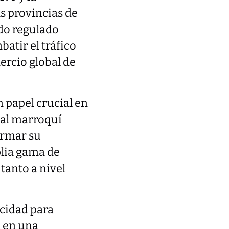
s provincias de
do regulado
batir el tráfico
ercio global de
n papel crucial en
nal marroquí
ormar su
lia gama de
tanto a nivel
acidad para
a en una