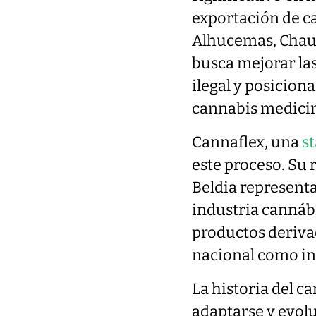
exportación de ca
Alhucemas, Chaue
busca mejorar las
ilegal y posiciona
cannabis medicin
Cannaflex, una
st
este proceso. Su 
Beldia representa
industria cannáb
productos derivad
nacional como in
La historia del c
adaptarse y evolu