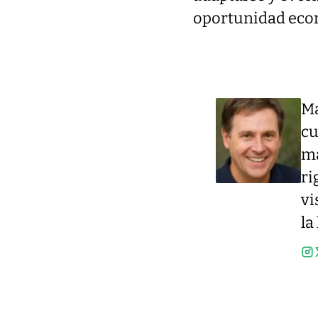
oportunidad eco
Ma
cu
má
ri
vi
la