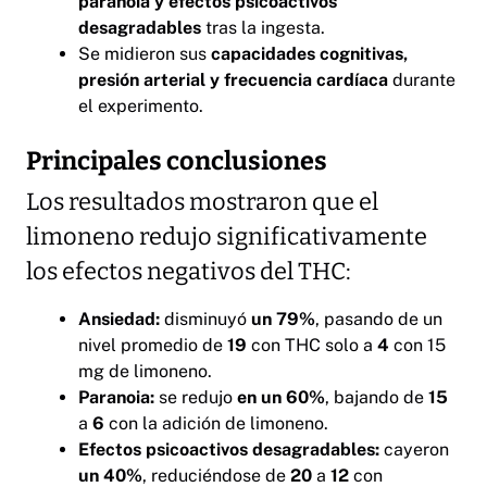
paranoia y efectos psicoactivos
desagradables
tras la ingesta.
Se midieron sus
capacidades cognitivas,
presión arterial y frecuencia cardíaca
durante
el experimento.
Principales conclusiones
Los resultados mostraron que el
limoneno redujo significativamente
los efectos negativos del THC:
Ansiedad:
disminuyó
un 79%
, pasando de un
nivel promedio de
19
con THC solo a
4
con 15
mg de limoneno.
Paranoia:
se redujo
en un 60%
, bajando de
15
a
6
con la adición de limoneno.
Efectos psicoactivos desagradables:
cayeron
un 40%
, reduciéndose de
20
a
12
con