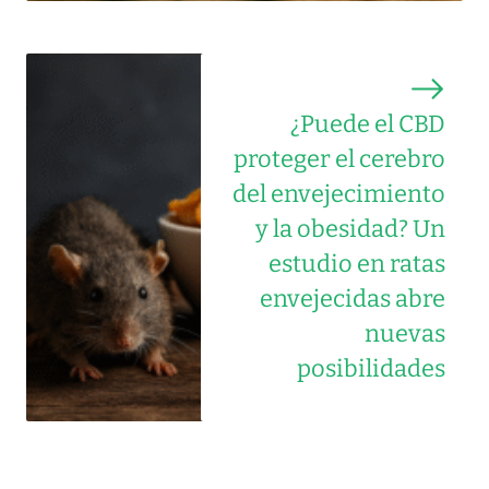
¿Puede el CBD
proteger el cerebro
del envejecimiento
y la obesidad? Un
estudio en ratas
envejecidas abre
nuevas
posibilidades