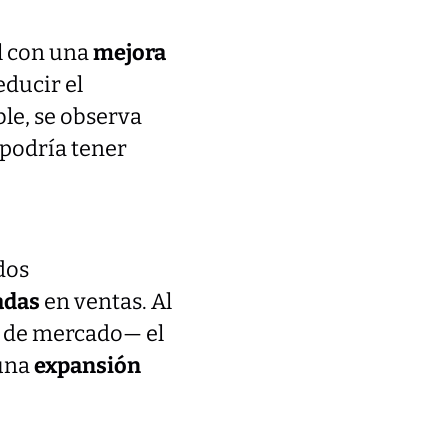
l con una
mejora
educir el
le, se observa
e podría tener
dos
adas
en ventas. Al
o de mercado— el
 una
expansión