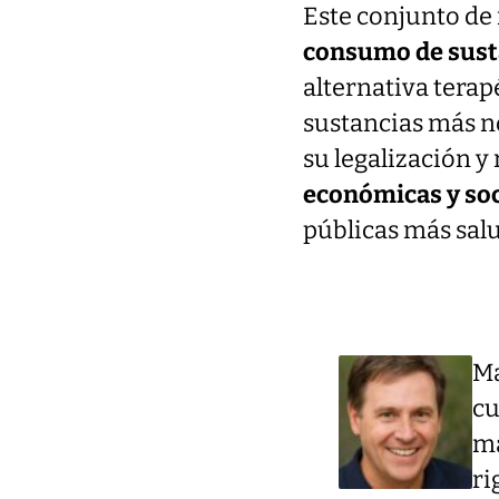
Este conjunto de
consumo de sust
alternativa tera
sustancias más no
su legalización 
económicas y soc
públicas más salu
Ma
cu
má
ri