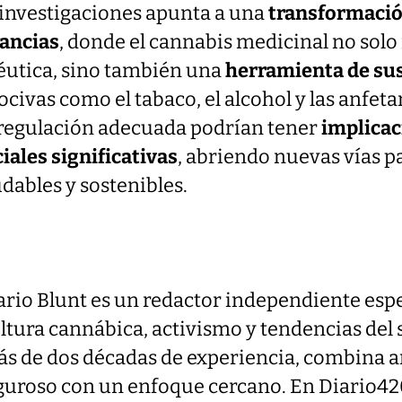
 investigaciones apunta a una
transformació
ancias
, donde el cannabis medicinal no solo
péutica, sino también una
herramienta de su
civas como el tabaco, el alcohol y las anfe
y regulación adecuada podrían tener
implicac
iales significativas
, abriendo nuevas vías pa
dables y sostenibles.
rio Blunt es un redactor independiente esp
ltura cannábica, activismo y tendencias del 
s de dos décadas de experiencia, combina a
guroso con un enfoque cercano. En Diario42