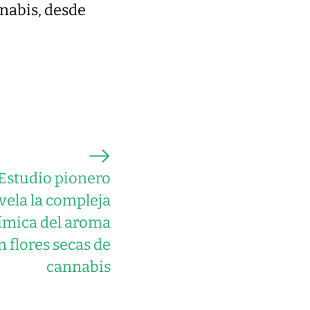
nnabis, desde
Estudio pionero
vela la compleja
ímica del aroma
n flores secas de
cannabis