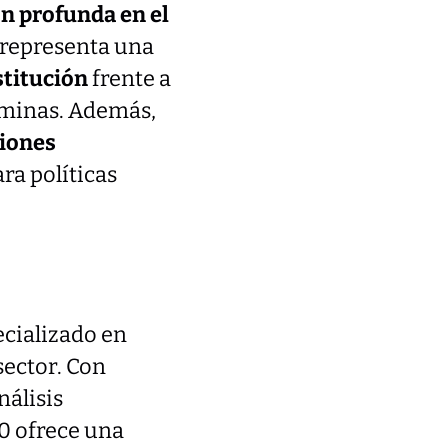
n profunda en el
 representa una
stitución
frente a
taminas. Además,
iones
ra políticas
ecializado en
sector. Con
nálisis
0 ofrece una