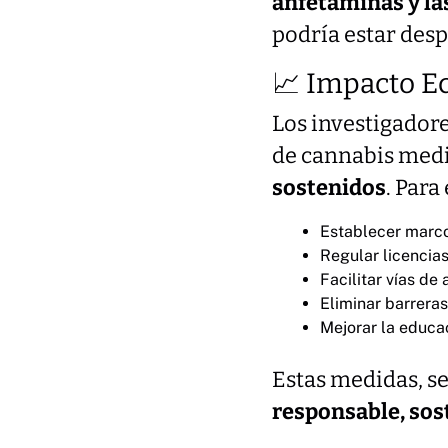
anfetaminas y la
podría estar desp
📈 Impacto E
Los investigador
de cannabis med
sostenidos
. Para
Establecer marco
Regular licencia
Facilitar vías de
Eliminar barrera
Mejorar la educa
Estas medidas, se
responsable, sost