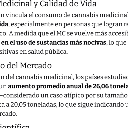
edicinal y Calidad de Vida
én vincula el consumo de cannabis medicina
ida
, especialmente en personas que logran r
o. A medida que el MC se vuelve más accesib
en el uso de sustancias más nocivas
, lo qu
itivas en salud pública.
to del Mercado
ión del cannabis medicinal, los países estudia
 un
aumento promedio anual de 26,06 tonel
. —considerado un caso atípico por su tamañ
a a 20,05 toneladas, lo que sigue indicando
rcado.
ientífica