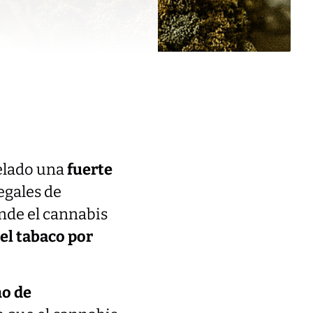
velado una
fuerte
egales de
nde el cannabis
el tabaco por
mo de