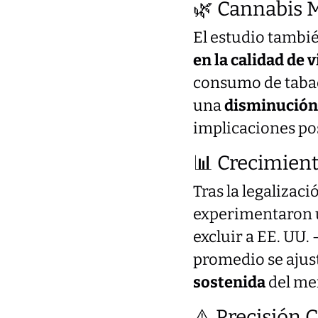
🌿 Cannabis M
El estudio tambi
en la calidad de v
consumo de tabac
una
disminución 
implicaciones pos
📊 Crecimien
Tras la legalizac
experimentaron
excluir a EE. UU
promedio se ajust
sostenida
del me
⚠️ Precisión C