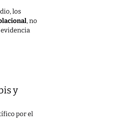
dio, los
blacional
, no
a evidencia
is y
ífico por el