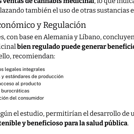
s ventas de cannabis medicinal
, lo que indi
lazando también el uso de otras sustancias 
conómico y Regulación
es, con base en Alemania y Líbano, concluy
icinal
bien regulado puede generar benefic
 ello, recomiendan:
s legales integrales
s y estándares de producción
 acceso al producto
s burocráticas
ción del consumidor
gún el estudio, permitirían el desarrollo de
enible y beneficioso para la salud pública
.