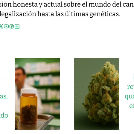
sión honesta y actual sobre el mundo del ca
 legalización hasta las últimas genéticas.
l
re
as,
qu
e
ado