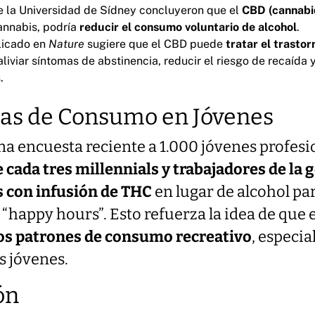
e la Universidad de Sídney concluyeron que el
CBD (cannabid
cannabis, podría
reducir el consumo voluntario de alcohol
.
licado en
Nature
sugiere que el CBD puede
tratar el trasto
aliviar síntomas de abstinencia, reducir el riesgo de recaída 
.
ias de Consumo en Jóvenes
a encuesta reciente a 1.000 jóvenes profesi
 cada tres millennials y trabajadores de la 
 con infusión de THC
en lugar de alcohol pa
 “happy hours”. Esto refuerza la idea de que 
os patrones de consumo recreativo
, especia
 jóvenes.
ón