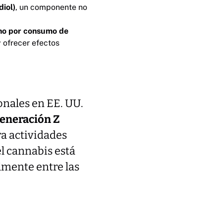
iol)
, un componente no
rno por consumo de
y ofrecer efectos
onales en EE. UU.
generación Z
ra actividades
el cannabis está
lmente entre las