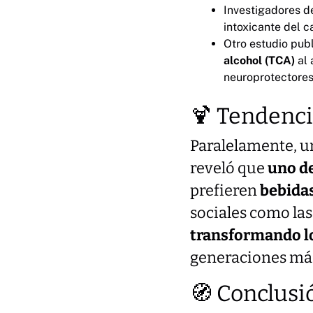
Investigadores d
intoxicante del 
Otro estudio pub
alcohol (TCA)
al 
neuroprotectores
🍹 Tendenc
Paralelamente, un
reveló que
uno de
prefieren
bebidas
sociales como las
transformando l
generaciones más
🧭 Conclusi