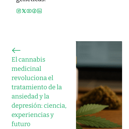
El cannabis
medicinal
revoluciona el
tratamiento de la
ansiedad y la
depresión: ciencia,
experiencias y
futuro