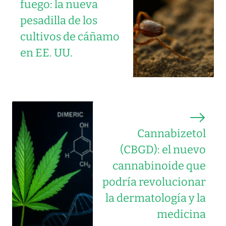
fuego: la nueva
pesadilla de los
cultivos de cáñamo
en EE. UU.
Cannabizetol
(CBGD): el nuevo
cannabinoide que
podría revolucionar
la dermatología y la
medicina