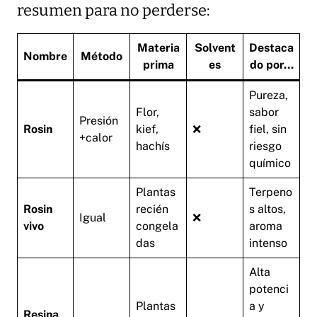
resumen para no perderse:
Materia
Solvent
Destaca
Nombre
Método
prima
es
do por…
Pureza,
Flor,
sabor
Presión
Rosin
kief,
❌
fiel, sin
+calor
hachís
riesgo
químico
Plantas
Terpeno
Rosin
recién
s altos,
Igual
❌
vivo
congela
aroma
das
intenso
Alta
potenci
Plantas
a y
Resina