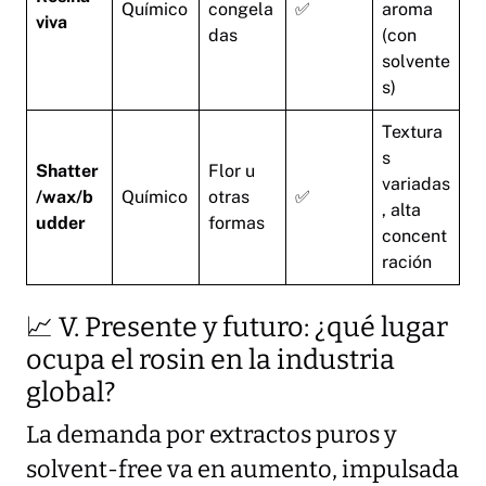
Químico
congela
✅
aroma
viva
das
(con
solvente
s)
Textura
s
Shatter
Flor u
variadas
/wax/b
Químico
otras
✅
, alta
udder
formas
concent
ración
📈 V. Presente y futuro: ¿qué lugar
ocupa el rosin en la industria
global?
La demanda por extractos puros y
solvent-free va en aumento, impulsada