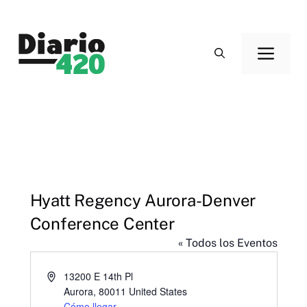
Saltar
al
Men
contenido
Hyatt Regency Aurora-Denver
Conference Center
« Todos los Eventos
D
13200 E 14th Pl
i
Aurora
,
80011
United States
r
Cómo llegar