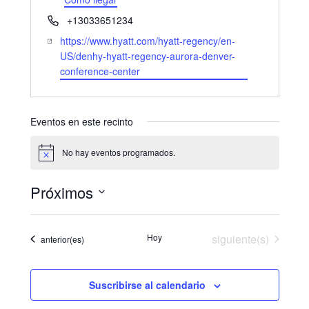
e
T
+13033651234
c
e
W
https://www.hyatt.com/hyatt-regency/en-
c
l
e
US/denhy-hyatt-regency-aurora-denver-
i
é
b
conference-center
ó
f
s
n
o
i
n
t
Eventos en este recinto
o
e
No hay eventos programados.
A
v
i
Próximos
s
o
S
e
Eventos
Hoy
siguiente(s)
Eventos
anterior(es)
l
e
c
Suscribirse al calendario
c