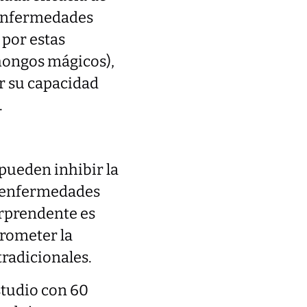
 enfermedades
 por estas
 hongos mágicos),
or su capacidad
.
pueden inhibir la
n enfermedades
orprendente es
prometer la
tradicionales.
tudio con 60