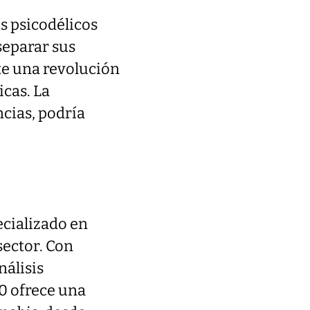
s psicodélicos
separar sus
te una revolución
cas. La
ncias, podría
ecializado en
sector. Con
nálisis
0 ofrece una