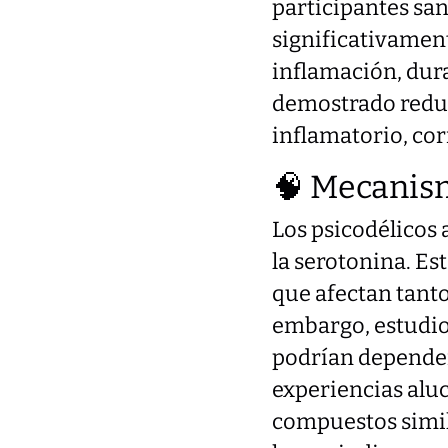
participantes san
significativament
inflamación, dur
demostrado reduci
inflamatorio, co
🧠 Mecanism
Los psicodélicos
la serotonina. E
que afectan tanto
embargo, estudios
podrían depender
experiencias alu
compuestos simil