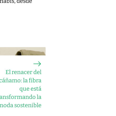
nnabis, desde
El renacer del
cáñamo: la fibra
que está
ransformando la
moda sostenible