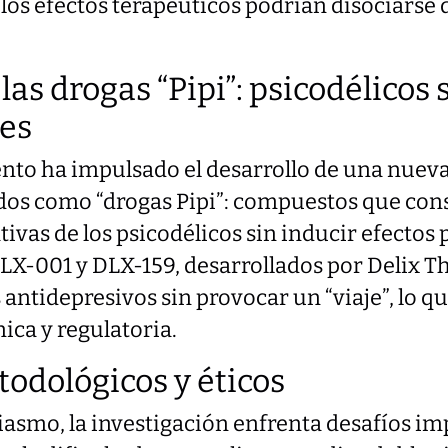
 los efectos terapéuticos podrían disociarse 
 las drogas “Pipi”: psicodélicos 
es
nto ha impulsado el desarrollo de una nuev
os como “drogas Pipi”: compuestos que con
ivas de los psicodélicos sin inducir efectos 
X-001 y DLX-159, desarrollados por Delix T
antidepresivos sin provocar un “viaje”, lo qu
nica y regulatoria.
todológicos y éticos
iasmo, la investigación enfrenta desafíos i