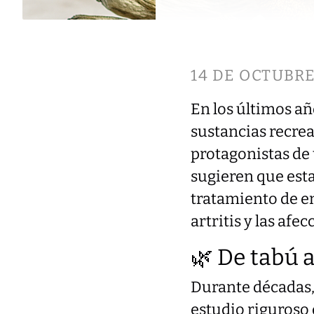
14 DE OCTUBRE
En los últimos añ
sustancias recrea
protagonistas de 
sugieren que est
tratamiento de e
artritis y las afe
🌿 De tabú 
Durante décadas, 
estudio riguroso 