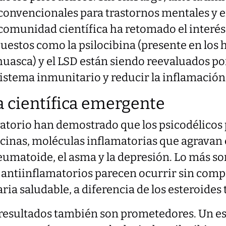
 convencionales para trastornos mentales y
 comunidad científica ha retomado el interés
uestos como la psilocibina (presente en los
huasca) y el LSD están siendo reevaluados p
istema inmunitario y reducir la inflamación
a científica emergente
atorio han demostrado que los psicodélicos 
tocinas, moléculas inflamatorias que agrava
reumatoide, el asma y la depresión. Lo más s
s antiinflamatorios parecen ocurrir sin com
ia saludable, a diferencia de los esteroides 
resultados también son prometedores. Un es