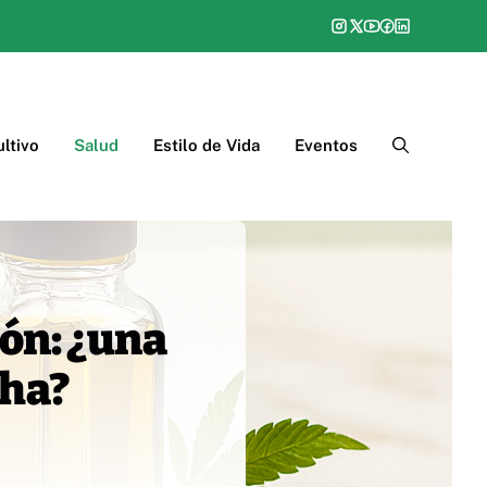
ltivo
Salud
Estilo de Vida
Eventos
ión: ¿una
cha?