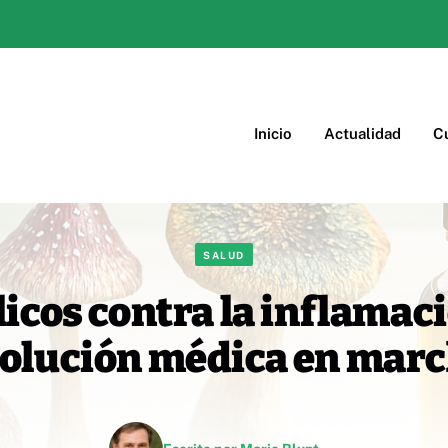
Inicio
Actualidad
Cu
SALUD
icos contra la inflamac
olución médica en mar