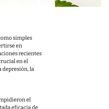
s como simples
ertirse en
aciones recientes
rucial en el
 depresión, la
impidieron el
tada eficacia de