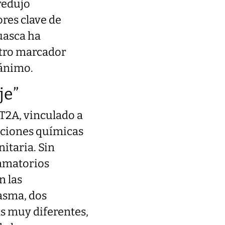
redujo
ores clave de
uasca ha
otro marcador
 ánimo.
je”
T2A, vinculado a
cciones químicas
itaria. Sin
lamatorios
n las
asma, dos
s muy diferentes,