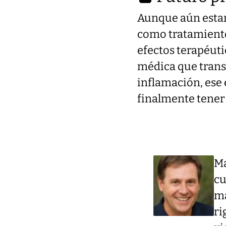
Aunque aún estamo
como tratamientos
efectos terapéuti
médica que trans
inflamación, ese 
finalmente tener
Ma
cu
má
ri