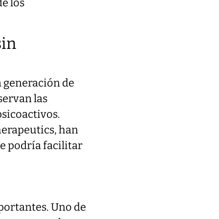
de los
sin
a generación de
servan las
psicoactivos.
herapeutics, han
e podría facilitar
mportantes. Uno de