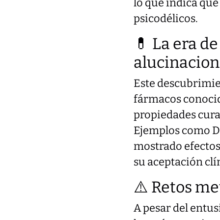
lo que indica que
psicodélicos.
💊 La era de
alucinacion
Este descubrimie
fármacos conocid
propiedades curat
Ejemplos como DL
mostrado efectos 
su aceptación clí
⚠️ Retos me
A pesar del entus