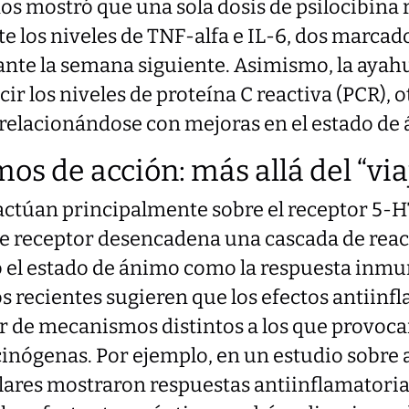
os mostró que una sola dosis de psilocibina 
e los niveles de TNF-alfa e IL-6, dos marcad
ante la semana siguiente. Asimismo, la ayah
r los niveles de proteína C reactiva (PCR), 
rrelacionándose con mejoras en el estado de
os de acción: más allá del “via
 actúan principalmente sobre el receptor 5-H
ste receptor desencadena una cascada de rea
 el estado de ánimo como la respuesta inmun
 recientes sugieren que los efectos antiinf
 de mecanismos distintos a los que provoca
cinógenas. Por ejemplo, en un estudio sobre 
ares mostraron respuestas antiinflamatoria