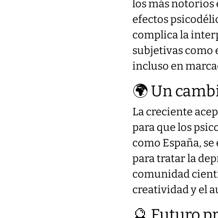
los más notorios e
efectos psicodéli
complica la inter
subjetivas como e
incluso en marca
🌍 Un cambi
La creciente acep
para que los psic
como España, se e
para tratar la dep
comunidad científ
creatividad y el
🔮 Futuro 