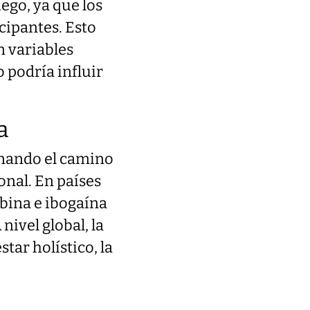
iego, ya que los
cipantes. Esto
n variables
 podría influir
a
lanando el camino
onal. En países
ibina e ibogaína
nivel global, la
tar holístico, la