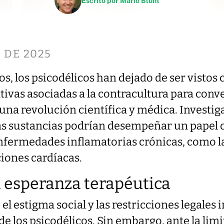
Escrito por
Mario Blunt
 DE 2025
os, los psicodélicos han dejado de ser visto
tivas asociadas a la contracultura para conv
una revolución científica y médica. Investig
as sustancias podrían desempeñar un papel c
nfermedades inflamatorias crónicas, como la
cciones cardíacas.
a esperanza terapéutica
el estigma social y las restricciones legales 
de los psicodélicos. Sin embargo, ante la limi