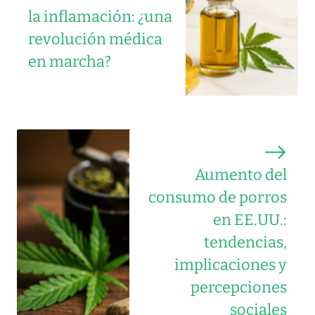
la inflamación: ¿una
revolución médica
en marcha?
Aumento del
consumo de porros
en EE.UU.:
tendencias,
implicaciones y
percepciones
sociales