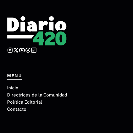
c
h
a
.
MENU
Inicio
Directrices de la Comunidad
Política Editorial
Contacto