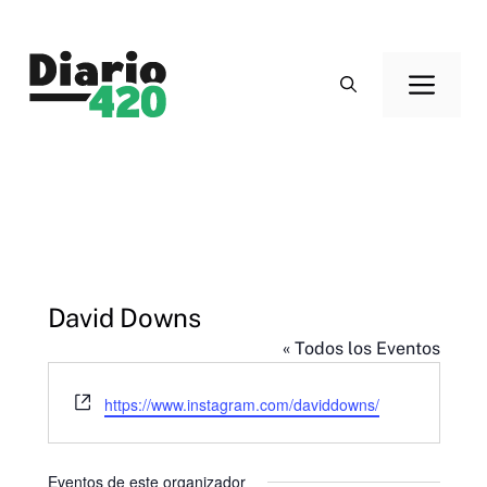
Saltar
al
Men
contenido
David Downs
« Todos los Eventos
W
https://www.instagram.com/daviddowns/
e
b
s
Eventos de este organizador