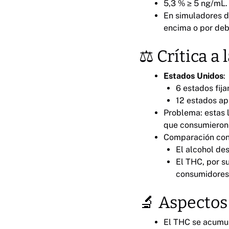
5,3 % ≥ 5 ng/mL.
En simuladores 
encima o por deba
⚖️ Crítica a 
Estados Unidos
:
6 estados fija
12 estados apl
Problema: estas 
que consumieron d
Comparación con
El alcohol de
El THC, por s
consumidores 
🔬 Aspectos
El THC se acumul