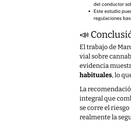
del conductor so
Este estudio pue
regulaciones basa
📣 Conclusi
El trabajo de Marc
vial sobre cannab
evidencia muestr
habituales
, lo q
La recomendación
integral que comb
se corre el riesg
realmente la segu