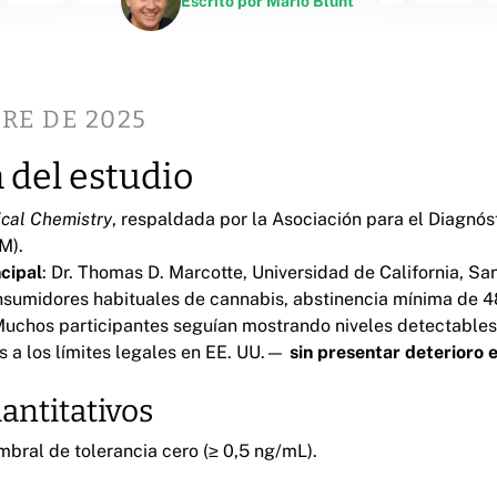
Escrito por
Mario Blunt
RE DE 2025
del estudio
ical Chemistry
, respaldada por la Asociación para el Diagnós
M).
ncipal
: Dr. Thomas D. Marcotte, Universidad de California, Sa
nsumidores habituales de cannabis, abstinencia mínima de 4
Muchos participantes seguían mostrando niveles detectabl
s a los límites legales en EE. UU.—
sin presentar deterioro 
antitativos
bral de tolerancia cero (≥ 0,5 ng/mL).