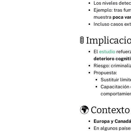
Los niveles dete
Ejemplo: tras fu
muestra
poca var
Incluso casos ex
🚦 Implicaci
El
estudio
refuer
deterioro cognit
Riesgo: criminali
Propuesta:
Sustituir límit
Capacitación d
comportamien
🌍 Contexto
Europa y Canad
En algunos paíse