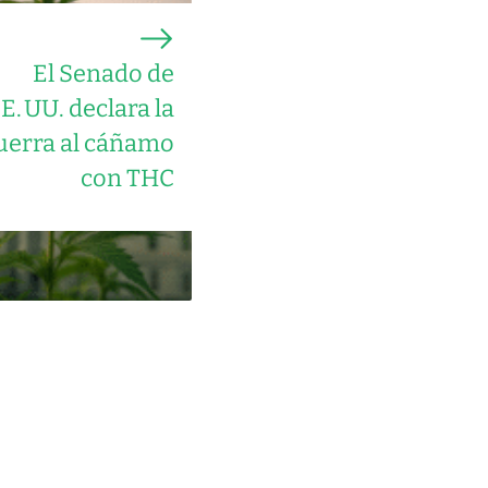
El Senado de
E. UU. declara la
uerra al cáñamo
con THC