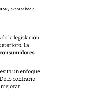
etos
y avanzar hacia
 de la legislación
deterioro. La
n consumidores
cesita un enfoque
De lo contrario,
n mejorar