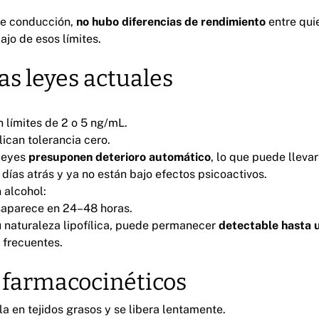
de conducción,
no hubo diferencias de rendimiento
entre qui
jo de esos límites.
las leyes actuales
n límites de 2 o 5 ng/mL.
ican tolerancia cero.
leyes
presuponen deterioro automático
, lo que puede lleva
ías atrás y ya no están bajo efectos psicoactivos.
 alcohol:
saparece en 24–48 horas.
u naturaleza lipofílica, puede permanecer
detectable hasta 
frecuentes.
 farmacocinéticos
a en tejidos grasos y se libera lentamente.