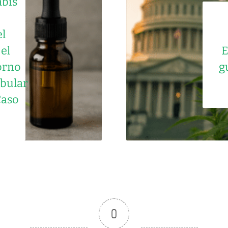
abis
el
el
E
orno
g
bular
Caso
0