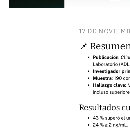
17 DE NOVIEMB
📌 Resumen 
Publicación
:
Clin
Laboratorio (ADL
Investigador pri
Muestra
: 190 co
Hallazgo clave
: 
incluso superiore
Resultados cu
43 % superó el um
24 % ≥ 2 ng/mL.