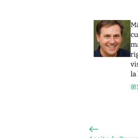
Ma
cu
má
ri
vi
la