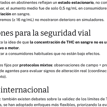
ctados en abstinentes reflejan un
estado estacionario
, no co
mar, el aumento medio fue de solo 0,5 ng/mL en consumidores
iación
en sangre.
tremos (≥ 16 ng/mL) no mostraron deterioro en simuladores.
ones para la seguridad vial
za la idea de que
la concentración de THC en sangre no es un
ivo o motor
.
zar a consumidores habituales que no están bajo efectos.
es fijos por
protocolos mixtos
: observaciones de campo + pr
e agentes para evaluar signos de alteración real (coordinaci
to).
 internacional
á
: también existen debates sobre la validez de los límites de
s, se han adoptado enfoques más flexibles, priorizando la e