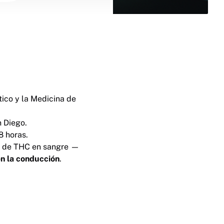
tico y la Medicina de
n Diego.
8 horas.
es de THC en sangre —
en la conducción
.