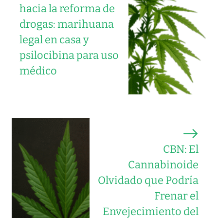
hacia la reforma de
drogas: marihuana
legal en casa y
psilocibina para uso
médico
CBN: El
Cannabinoide
Olvidado que Podría
Frenar el
Envejecimiento del