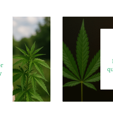
or
qu
y