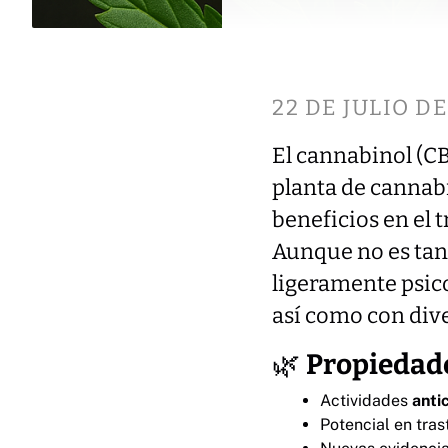
22 DE JULIO DE
El cannabinol (CB
planta de cannabi
beneficios en el 
Aunque no es tan
ligeramente psico
así como con dive
🌿
Propiedade
Actividades
anti
Potencial en tra