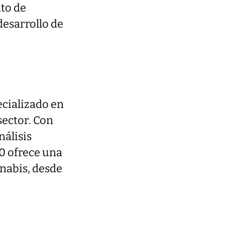
nto de
desarrollo de
ecializado en
sector. Con
nálisis
0 ofrece una
nnabis, desde