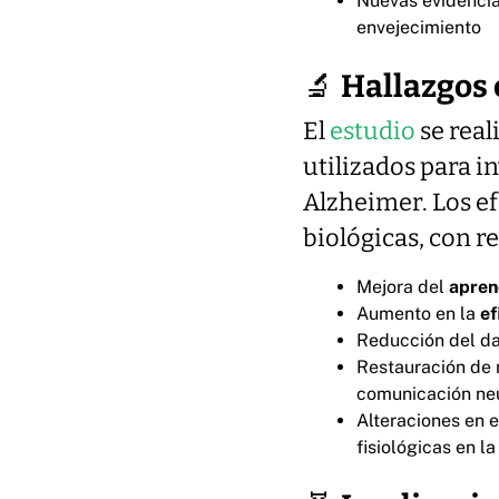
Nuevas evidenci
envejecimiento
🔬
Hallazgos c
El
estudio
se rea
utilizados para 
Alzheimer. Los e
biológicas, con r
Mejora del
apren
Aumento en la
ef
Reducción del dañ
Restauración de
comunicación ne
Alteraciones en 
fisiológicas en l