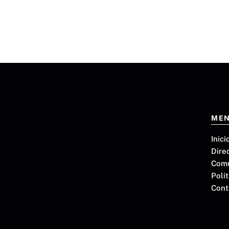
ME
Inici
Dire
Com
Polít
Cont