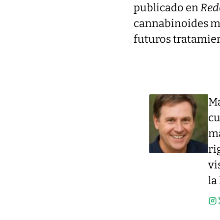
publicado en
Red
cannabinoides me
futuros tratamien
Ma
cu
má
ri
vi
la