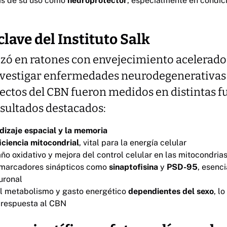
as de su uso como
neuroprotector
, especialmente en condic
lave del Instituto Salk
lizó en ratones con envejecimiento acelerad
investigar enfermedades neurodegenerativas
fectos del CBN fueron medidos en distintas 
esultados destacados:
dizaje espacial y la memoria
iciencia mitocondrial
, vital para la energía celular
o oxidativo y mejora del control celular en las mitocondria
 marcadores sinápticos como
sinaptofisina
y
PSD-95
, esenci
uronal
el metabolismo y gasto energético
dependientes del sexo
, l
a respuesta al CBN