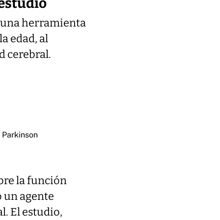
 estudio
n una herramienta
a edad, al
d cerebral.
 Parkinson
bre la función
o un agente
. El estudio,