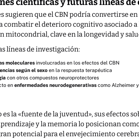
nes científicas y futuras líneas de
es sugieren que el CBN podría convertirse e
combatir el deterioro cognitivo asociado a l
n mitocondrial, clave en la longevidad y salu
s líneas de investigación:
ías moleculares
involucradas en los efectos del CBN
rencias según el sexo
en la respuesta terapéutica
gia
con otros compuestos neuroprotectores
cto en
enfermedades neurodegenerativas
como Alzheimer y
es la «fuente de la juventud», sus efectos so
 aprendizaje y la memoria lo posicionan com
ran potencial para el envejecimiento cerebral