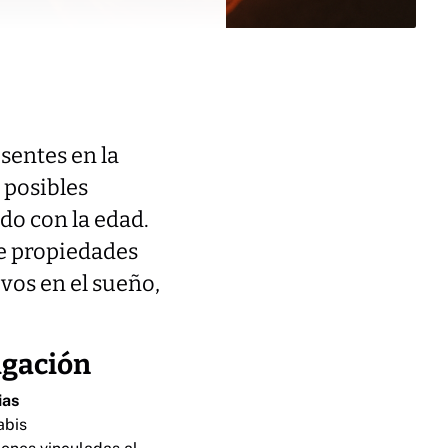
sentes en la
 posibles
do con la edad.
ee propiedades
vos en el sueño,
igación
ias
abis