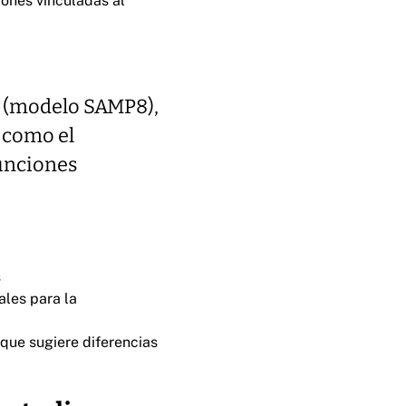
iones vinculadas al
o (modelo SAMP8),
 como el
funciones
s
ales para la
o que sugiere diferencias