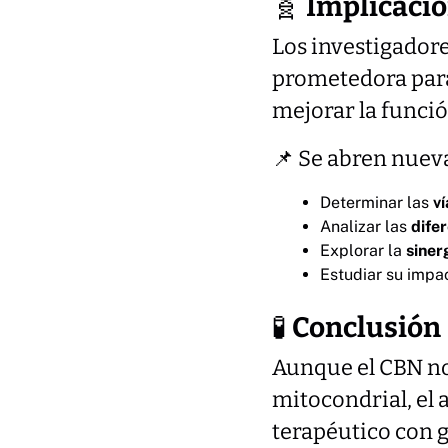
🧬
Implicacio
Los investigador
prometedora para 
mejorar la funció
📌 Se abren nueva
Determinar las
v
Analizar las
dife
Explorar la
siner
Estudiar su impa
🧪
Conclusión
Aunque el CBN no 
mitocondrial, el
terapéutico con g