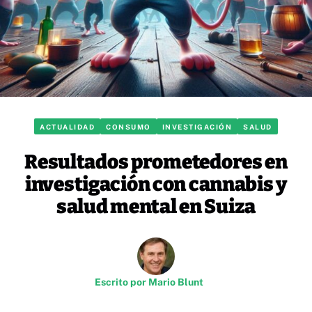
ACTUALIDAD
CONSUMO
INVESTIGACIÓN
SALUD
Resultados prometedores en
investigación con cannabis y
salud mental en Suiza
Escrito por
Mario Blunt