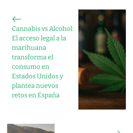
Cannabis vs Alcohol:
El acceso legal a la
marihuana
transforma el
consumo en
Estados Unidos y
plantea nuevos
retos en España