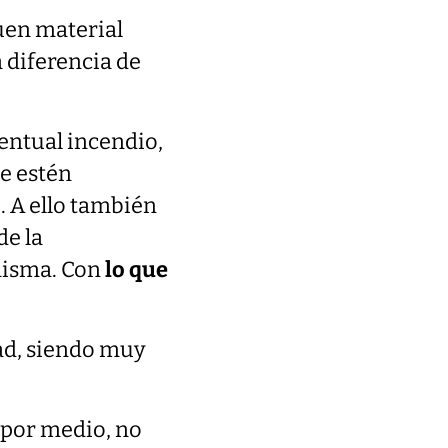
buen material
 a diferencia de
entual incendio,
e estén
s
. A ello también
de la
misma. Con
lo que
ad, siendo muy
 por medio, no