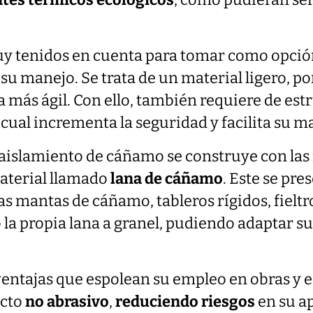
ntes térmicos ecológicos
, como pudieran ser
uy tenidos en cuenta para tomar como opción
su manejo. Se trata de un material ligero, po
a más ágil. Con ello, también requiere de est
 cual incrementa la seguridad y facilita su m
 aislamiento de cáñamo se construye con las 
aterial llamado
lana de cáñamo
. Este se pre
s mantas de cáñamo, tableros rígidos, fieltro
so la propia lana a granel, pudiendo adaptar s
entajas que espolean su empleo en obras y ed
ucto
no abrasivo
,
reduciendo riesgos
en su ap