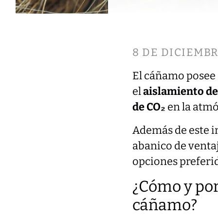
8 DE DICIEMBR
El cáñamo posee
el
aislamiento d
de CO₂
en la atmó
Además de este i
abanico de ventaj
opciones preferi
¿Cómo y por
cáñamo?