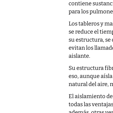
contiene sustancia
para los pulmone
Los tableros y man
se reduce el tiem
su estructura, se
evitan los llama
aislante.
Su estructura fi
eso, aunque aísla
natural del aire,
El aislamiento d
todas las ventaja
además, otras ven