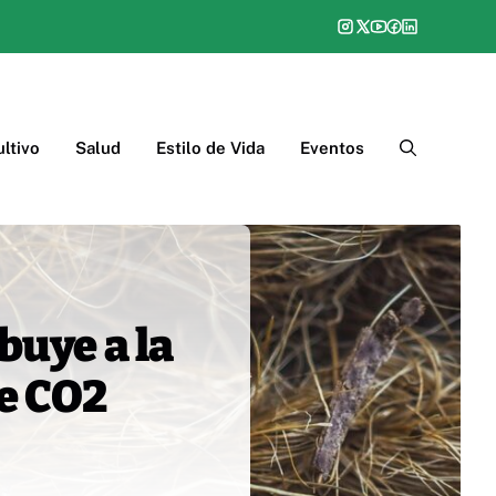
ltivo
Salud
Estilo de Vida
Eventos
buye a la
e CO2