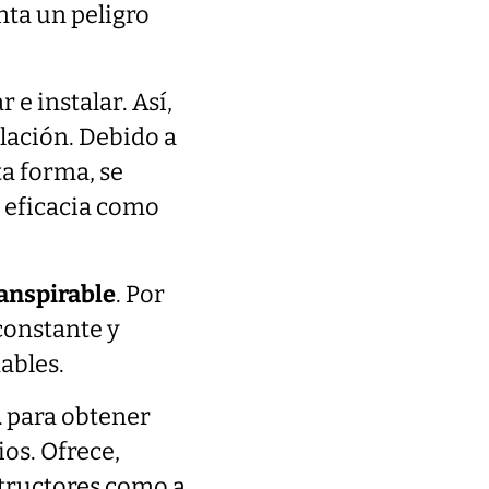
enta un peligro
 e instalar. Así,
lación. Debido a
ta forma, se
u eficacia como
anspirable
. Por
 constante y
ables.
l
para obtener
ios. Ofrece,
structores como a