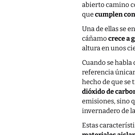
abierto camino
que
cumplen con
Una de ellas se e
cáñamo
crece a 
altura en unos ci
Cuando se habla 
referencia única
hecho de que se 
dióxido de carbo
emisiones, sino 
invernadero de l
Estas característ