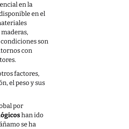
encial en la
disponible en el
ateriales
 y maderas,
s condiciones son
ntornos con
tores.
tros factores,
n, el peso y sus
obal por
lógicos
han ido
cáñamo se ha