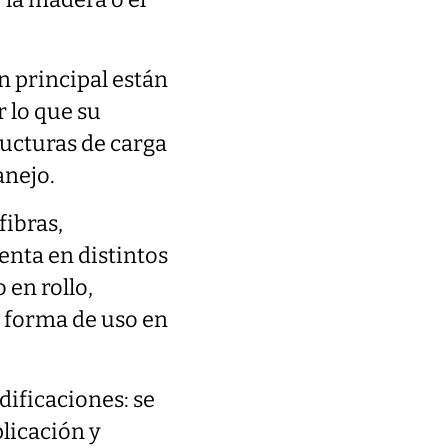
 la madera o el
 principal están
r lo que su
ructuras de carga
anejo.
fibras,
senta en distintos
 en rollo,
u forma de uso en
ificaciones: se
licación y