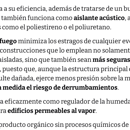
a a su eficiencia, además de tratarse de un 
, también funciona como
aislante acústico
,
s como el poliestireno o el poliuretano.
 fuego
minimiza los estragos de cualquier ev
 construcciones que lo emplean no solament
sladas, sino que también sean
más segura
, puesto que, aunque la estructura principal 
ulte dañada, ejerce menos presión sobre la 
n medida el riesgo de derrumbamientos
.
a eficazmente como regulador de la humed
ara
edificios permeables al vapor
.
 producto orgánico sin procesos químicos de