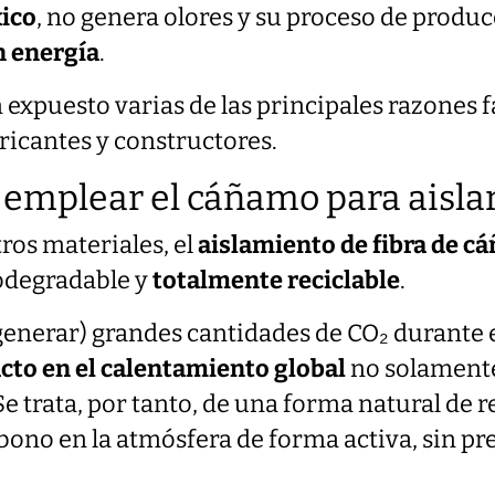
xico
, no genera olores y su proceso de produ
n energía
.
 expuesto varias de las principales razones f
ricantes y constructores.
 emplear el cáñamo para aisla
tros materiales, el
aislamiento de fibra de 
iodegradable y
totalmente reciclable
.
generar) grandes cantidades de CO₂ durante 
cto en el calentamiento global
no solamente
Se trata, por tanto, de una forma natural de r
bono en la atmósfera de forma activa, sin pr