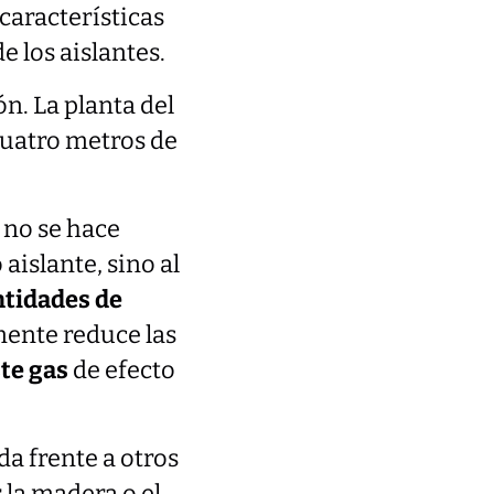
 características
e los aislantes.
n. La planta del
cuatro metros de
 no se hace
islante, sino al
tidades de
mente reduce las
ste gas
de efecto
a frente a otros