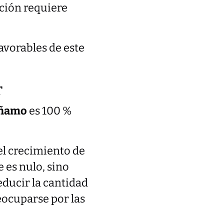
cción requiere
avorables de este
r
cáñamo
es 100 %
el crecimiento de
 es nulo, sino
educir la cantidad
eocuparse por las