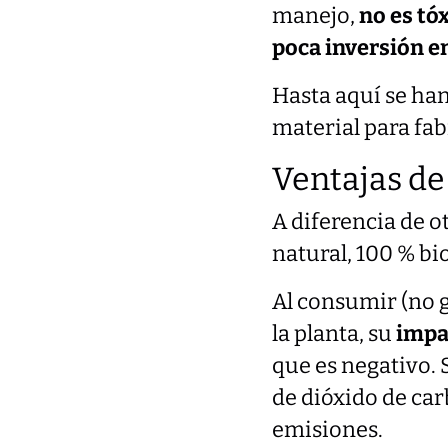
manejo,
no es tó
poca inversión e
Hasta aquí se han
material para fab
Ventajas de
A diferencia de o
natural, 100 % b
Al consumir (no 
la planta, su
impa
que es negativo. 
de dióxido de car
emisiones.