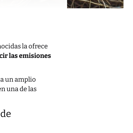
nocidas la ofrece
cir las emisiones
na un amplio
en una de las
 de