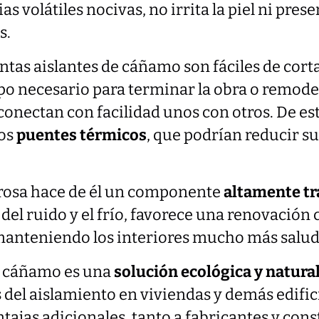
s volátiles nocivas, no irrita la piel ni pres
s.
tas aislantes de cáñamo son fáciles de cortar
po necesario para terminar la obra o remode
 conectan con facilidad unos con otros. De es
dos
puentes térmicos
, que podrían reducir s
brosa hace de él un componente
altamente tr
 del ruido y el frío, favorece una renovación
 manteniendo los interiores mucho más salud
e cáñamo es una
solución ecológica y natura
s del aislamiento en viviendas y demás edific
tajas adicionales, tanto a fabricantes y con