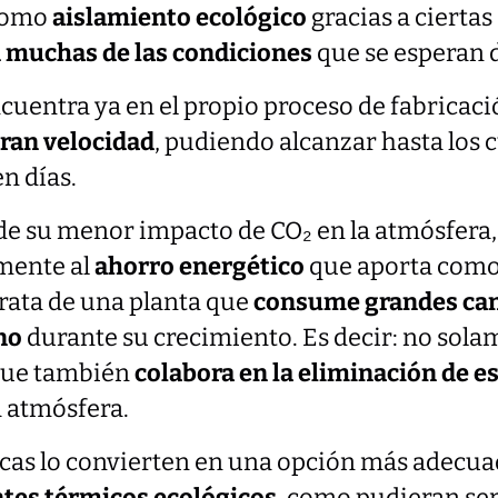
 como
aislamiento ecológico
gracias a ciertas
 muchas de las condiciones
que se esperan d
ncuentra ya en el propio proceso de fabricació
gran velocidad
, pudiendo alcanzar hasta los 
en días.
de su menor impacto de CO₂ en la atmósfera,
mente al
ahorro energético
que aporta como a
trata de una planta que
consume grandes can
no
durante su crecimiento. Es decir: no sola
que también
colabora en la eliminación de e
a atmósfera.
icas lo convierten en una opción más adecuad