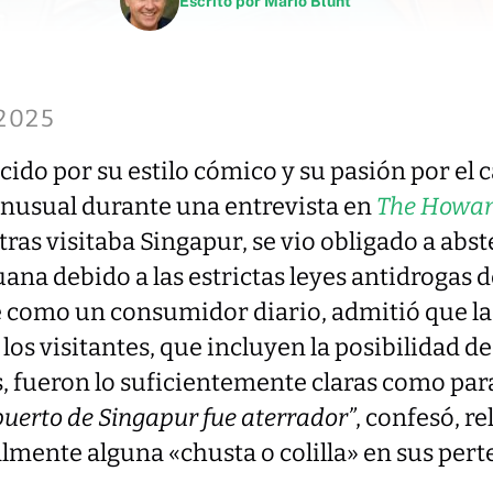
Escrito por
Mario Blunt
2025
ido por su estilo cómico y su pasión por el c
inusual durante una entrevista en
The Howar
tras visitaba Singapur, se vio obligado a abs
a debido a las estrictas leyes antidrogas de
e como un consumidor diario, admitió que la
 los visitantes, que incluyen la posibilidad 
, fueron lo suficientemente claras como par
puerto de Singapur fue aterrador”
, confesó, r
almente alguna «chusta o colilla» en sus pert