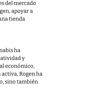
res del mercado
ogen, apoyar a
una tienda
nnabis ha
atividad y
ial económico,
 activa, Rogen ha
to, sino también