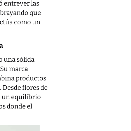
 entrever las
subrayando que
actúa como un
a
o una sólida
. Su marca
ombina productos
 Desde flores de
 un equilibrio
os donde el