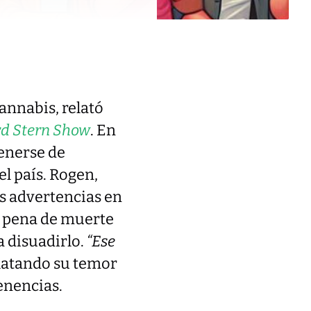
annabis, relató
d Stern Show
. En
tenerse de
l país. Rogen,
s advertencias en
de pena de muerte
a disuadirlo.
“Ese
elatando su temor
enencias.