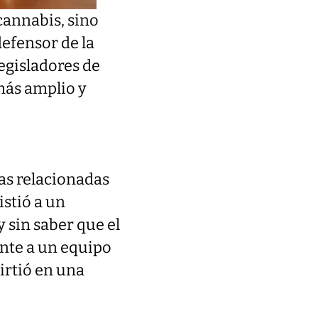
cannabis, sino
efensor de la
legisladores de
más amplio y
ias relacionadas
stió a un
 sin saber que el
ente a un equipo
irtió en una