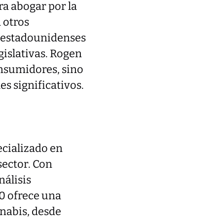
a abogar por la
 otros
s estadounidenses
gislativas. Rogen
onsumidores, sino
es significativos.
ecializado en
sector. Con
nálisis
0 ofrece una
nnabis, desde