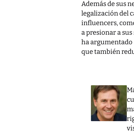
Además de sus ne
legalización del 
influencers, com
a presionar a sus
ha argumentado qu
que también reduc
Ma
cu
má
ri
vi