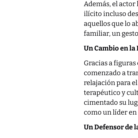
Además, el actor
ilícito incluso de
aquellos que lo a
familiar, un gesto
Un Cambio en la 
Gracias a figuras
comenzado a tran
relajación para e
terapéutico y cul
cimentado su luga
como un líder en 
Un Defensor de l