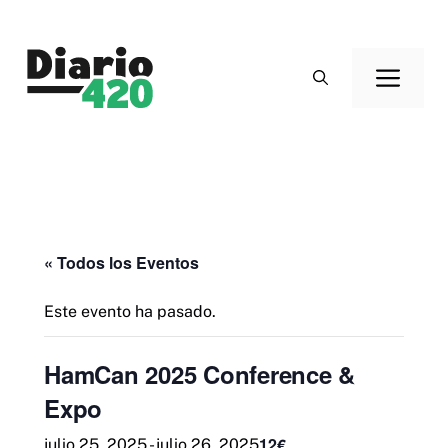
Saltar
al
Men
contenido
« Todos los Eventos
Este evento ha pasado.
HamCan 2025 Conference &
Expo
12€
julio 25, 2025
-
julio 26, 2025