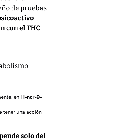
iseño de pruebas
psicoactivo
n con el THC
tabolismo
mente, en
11-nor-9-
 tener una acción
epende solo del