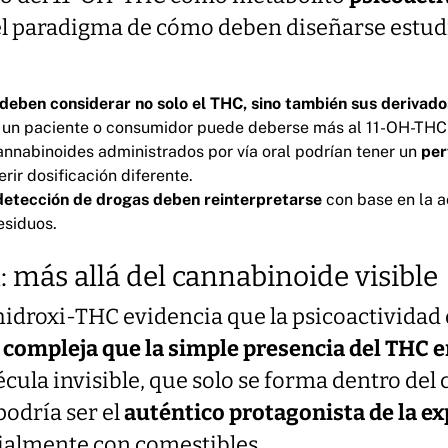
l paradigma de cómo deben diseñarse estud
 deben considerar no solo el THC, sino también sus derivado
en un paciente o consumidor puede deberse más al 11-OH-THC 
nabinoides administrados por vía oral podrían tener un
per
erir dosificación diferente.
 detección de drogas deben reinterpretarse
con base en la ac
esiduos.
: más allá del cannabinoide visible
-hidroxi-THC evidencia que la psicoactividad
compleja que la simple presencia del THC en
écula invisible, que solo se forma dentro d
podría ser el
auténtico protagonista de la ex
cialmente con comestibles.