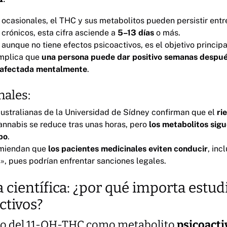
ocasionales, el THC y sus metabolitos pueden persistir ent
crónicos, esta cifra asciende a
5–13 días
o más.
, aunque no tiene efectos psicoactivos, es el objetivo princip
 implica que
una persona puede dar positivo semanas despu
r afectada mentalmente
.
nales:
australianas de la Universidad de Sídney confirman que el
ri
annabis se reduce tras unas horas, pero
los metabolitos sig
po
.
omiendan que
los pacientes medicinales eviten conducir
, inc
», pues podrían enfrentar sanciones legales.
a científica: ¿por qué importa estud
ctivos?
to del 11-OH-THC como metabolito
psicoacti