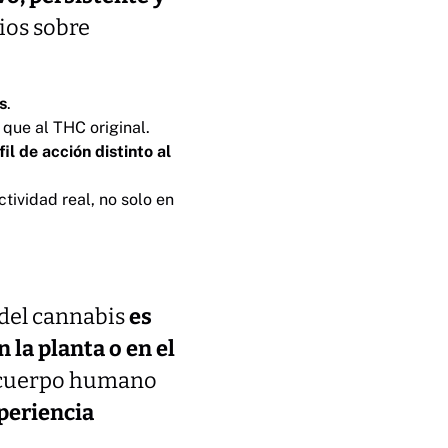
ios sobre
s
.
que al THC original.
fil de acción distinto al
tividad real, no solo en
 del cannabis
es
 la planta o en el
el cuerpo humano
periencia