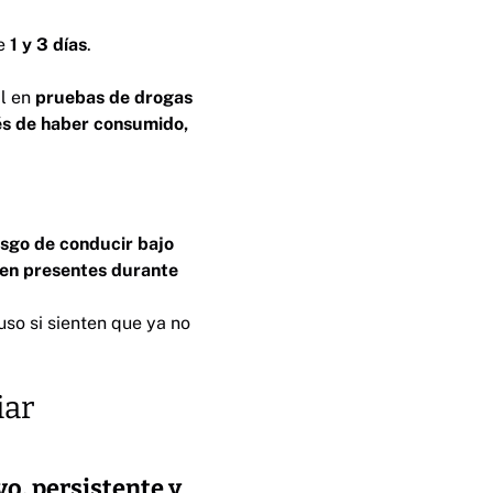
re
1 y 3 días
.
al en
pruebas de drogas
és de haber consumido,
esgo de conducir bajo
uen presentes durante
luso si sienten que ya no
iar
vo, persistente y