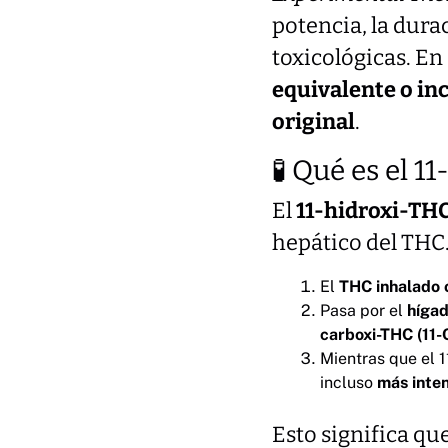
potencia, la dura
toxicológicas. En 
equivalente o in
original
.
🧪 Qué es el 
El
11-hidroxi-TH
hepático del THC
El
THC inhalado 
Pasa por el
híga
carboxi-THC (11
Mientras que el
incluso
más inte
Esto significa qu