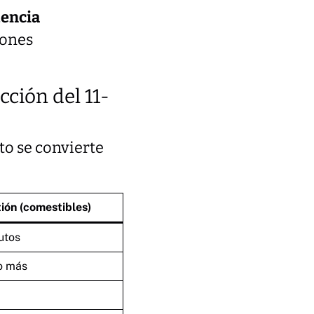
tencia
iones
cción del 11-
to se convierte
ión (comestibles)
utos
o más