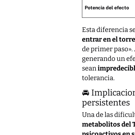
Potencia del efecto
Esta diferencia s
entrar en el tor
de primer paso». 
generando un efe
sean
impredecib
tolerancia.
🚘 Implicacion
persistentes
Una de las dificu
metabolitos del
psicoactivos en s