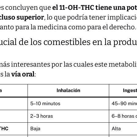
es concluyen que
el 11-OH-THC tiene una po
cluso superior
, lo que podría tener implicac
tanto para la medicina como para el derecho.
ucial de los comestibles en la produ
más interesantes por las cuales este metaboli
s la
vía oral
:
a
Inhalación
Ingest
5–10 minutos
45–90 min
2–3 horas
6–8 horas 
-THC
Baja
Alta