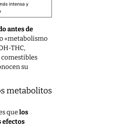
más intensa y
a
do antes de
mo «metabolismo
1-OH-THC,
s comestibles
conocen su
los metabolitos
 es que
los
 efectos