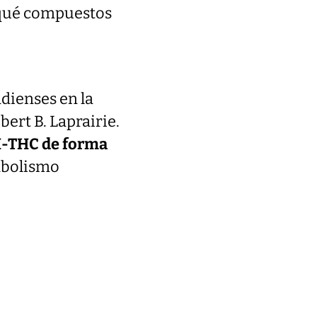
 qué compuestos
dienses en la
ert B. Laprairie.
-THC de forma
tabolismo