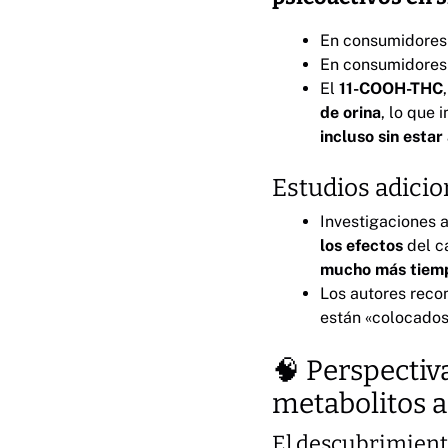
En consumidores 
En consumidores 
El
11-COOH-THC
de orina
, lo que
incluso sin esta
Estudios adicio
Investigaciones 
los efectos
del c
mucho más tiem
Los autores rec
están «colocados
🧠 Perspectiv
metabolitos a
El descubrimien