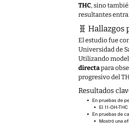
THC
, sino tambi
resultantes entra
🧬 Hallazgos 
El estudio fue c
Universidad de Sa
Utilizando model
directa
para obse
progresivo del T
Resultados clav
En pruebas de pe
El 11-OH-THC
En pruebas de cat
Mostró una ef