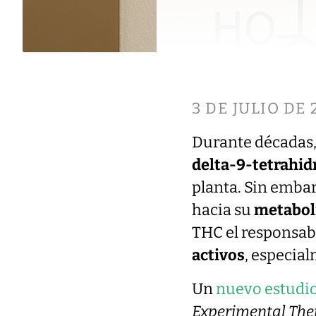
3 DE JULIO DE 
Durante décadas, 
delta-9-tetrahid
planta. Sin embar
hacia su
metabo
THC el responsabl
activos
, especia
Un
nuevo estudi
Experimental The