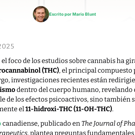
Escrito por
Mario Blunt
2025
el foco de los estudios sobre cannabis ha gir
rocannabinol (THC)
, el principal compuesto 
go, investigaciones recientes están redirigi
lismo
dentro del cuerpo humano, revelando q
e de los efectos psicoactivos, sino también 
lmente el
11-hidroxi-THC (11-OH-THC)
.
o
canadiense, publicado en
The Journal of P
rapeutics
, plantea preguntas fundamentales 