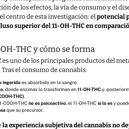
ción de los efectos, la vía de consumo y el d
el centro de esta investigación: el
potencial 
cluso superior del 11-OH-THC en comparació
11-OH-THC y cómo se forma
C
es uno de los principales productos del me
. Tras el consumo de cannabis:
o ingerido
es absorbido en la sangre.
do
, donde enzimas lo transforman en
11-OH-THC
y, posterior
-COOH-THC)
.
 11-COOH-THC
no es psicoactivo
, el 11-OH-THC
sí lo es
y puede
nsa
que su precursor.
e
la experiencia subjetiva del cannabis no d