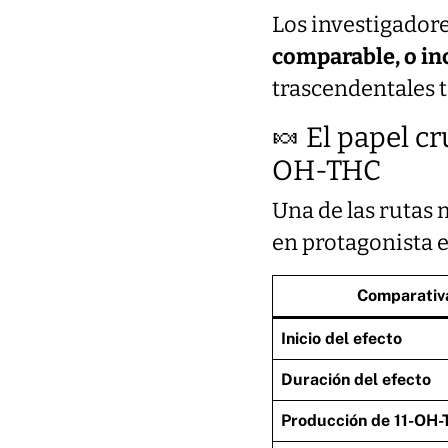
Los investigador
comparable, o in
trascendentales 
🍬 El papel cr
OH-THC
Una de las rutas 
en protagonista e
Comparativ
Inicio del efecto
Duración del efecto
Producción de 11-OH