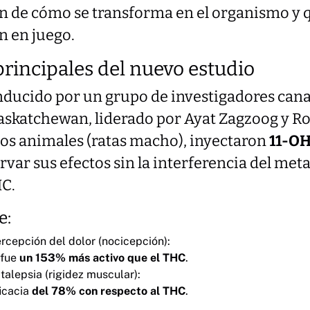
én de cómo se transforma en el organismo y
n en juego.
principales del nuevo estudio
onducido por un grupo de investigadores cana
skatchewan, liderado por Ayat Zagzoog y Rob
os animales (ratas macho), inyectaron
11-OH
rvar sus efectos sin la interferencia del me
HC.
e:
rcepción del dolor (nocicepción):
 fue
un 153% más activo que el THC
.
alepsia (rigidez muscular):
icacia
del 78% con respecto al THC
.