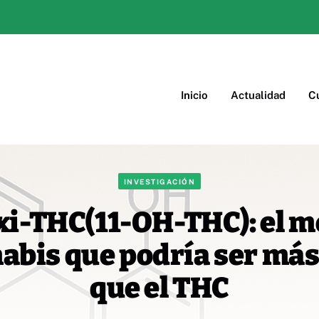
Inicio
Actualidad
Cu
INVESTIGACIÓN
xi-THC(11-OH-THC): el m
nabis que podría ser más
que el THC